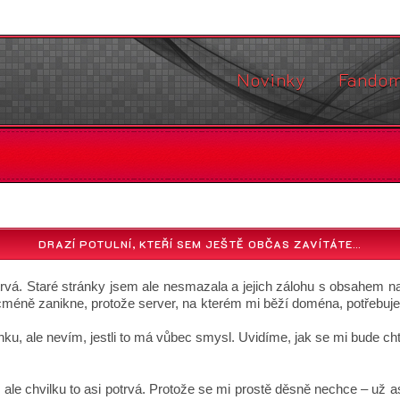
Novinky
Fando
DRAZÍ POTULNÍ, KTEŘÍ SEM JEŠTĚ OBČAS ZAVÍTÁTE…
otrvá. Staré stránky jsem ale nesmazala a jejich zálohu s obsahem n
méně zanikne, protože server, na kterém mi běží doména, potřebuje
u, ale nevím, jestli to má vůbec smysl. Uvidíme, jak se mi bude chtí
e chvilku to asi potrvá. Protože se mi prostě děsně nechce – už as