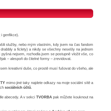
 i genfikce).
rušili služby, nebo mým vlastním, kdy jsem na čas fandom
 drabbly a ficlety) a nikdy se všechny nesešly na jednom
ni pyšná nejsem, rozhodla jsem se postupně vložit vše, co
ak – alespoň do čitelné formy – zrevidovat.
Jsem kreativní duše, co prostě musí fušovat do všeho, ale
KTY
mimo jiné taky najdete odkazy na moje sociální sítě a
ých
sociálních účtů
.
dle abecedy. A v sekci
TVORBA
pak můžete kouknout na