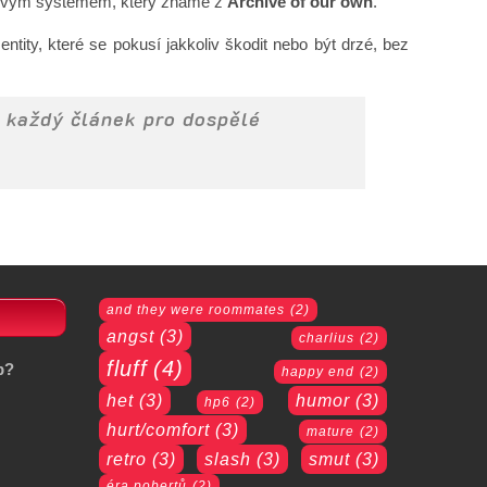
agovým systémem, který známe z
Archive of our own
.
tity, které se pokusí jakkoliv škodit nebo být drzé, bez
 každý článek pro dospělé
and they were roommates
(2)
angst
(3)
charlius
(2)
fluff
(4)
b?
happy end
(2)
het
(3)
humor
(3)
hp6
(2)
hurt/comfort
(3)
mature
(2)
retro
(3)
slash
(3)
smut
(3)
éra pobertů
(2)