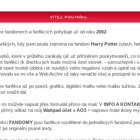
VÍTEJ, POUTNÍKU…
 ve fandomech a fanfikcích pohybuje už od roku
2002
.
dověkých, kdy jsem psala zejména na fandom
Harry Potter
(slash, het
bů, které v průběhu zanikaly (ať už přičiněním poskytovatelů, co 
et fanfikcí (k dnešku jich bude možná šest stovek – samozřejmě i s
staré tvorbě (dobrá i té novější) velmi negativní vztah a úplně na 
ovalo se mi vše a Web Archív už taky nenačte vše) a postupně to něj
 fanfikce až po poezii, grafiku, digitální malbu nebo malbu tužkou. 
se snažit dál.
 mi můžete napsat přes formulář přímo na mail. V
INFO A KONTA
je přímý odkaz na můj
Wattpad účet
a
AO3
+ napravo máte ikony m
sekci
FANDOMY
jsou fanfikce rozdělené do jednotlivých fandomů po
 po originální psané texty.