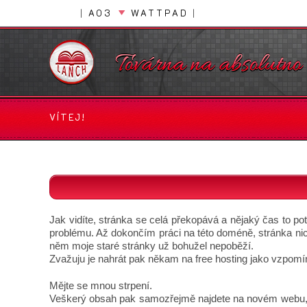
Přejít
|
AO3
WATTPAD
|
k
obsahu
VÍTEJ!
Jak vidíte, stránka se celá překopává a nějaký čas to p
problému. Až dokončím práci na této doméně, stránka nic
něm moje staré stránky už bohužel nepoběží.
Zvažuju je nahrát pak někam na free hosting jako vzpomínk
Mějte se mnou strpení.
Veškerý obsah pak samozřejmě najdete na novém webu, al