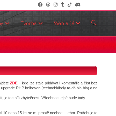
Přepnout
my
Tvorba
Web a já
vyhledávání
na
webu
ajdete
ZDE
– kde lze stále přidávat i komentáře a číst bez
 upgrade PHP knihoven (technobláboly ta-dá bla bla) a na
t, je to spíš zbytečnost. Všechno stejně bude tady.
i 10 nebo 15 let se mi prostě nechce… ehm. Potřebuje to