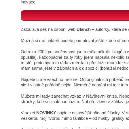
inovace.
Zatoulal/a ses na osobní web
Blanch
– autorky, která se
Možná si mě někteří budete pamatovat ještě z dob stře
Od roku 2002 po současnost jsem měla několik blogů a we
opustila), každopádně za ty roky jsem napsala několik s
místě, proto bych to ráda změnila a přestože mám ke své 
mám sama ještě v zálohách a k dispozici (bohužel nedoch
Najdete u mě všechno možné. Od originálních příběhů přes
nic ji vlastně pořádně nejde. Nicméně nebrání mi to v tom 
Můžete mi tady zanechat vzkaz v Návštěvní knize. Nebo
stránky, kde se jinak nacházím. Nahoře vlevo v záhlaví 
V sekci
NOVINKY
najdete nejnovější přidané články. V 
veškerou moji tvorbu mimo fanfikce – od malby, grafiky až