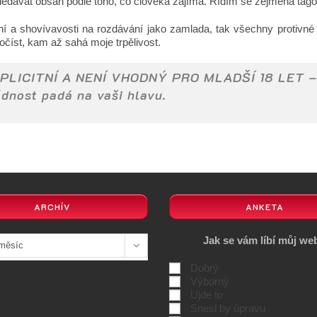
yhledávat obsah podle toho, co člověka zajímá. Řídím se zejména t
a shovívavosti na rozdávání jako zamlada, tak všechny protivné en
číst, kam až sahá moje trpělivost.
LICITNÍ A NENÍ VHODNÝ PRO MLADŠÍ 18 LET
–
dnost padá na vaši hlavu.
ARCHÍV
ANKETA
Jak se vám líbí můj we
 měsíc
Dobrý
Výborný
Ujde to
Snesl by úpravu