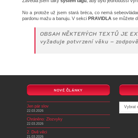
Zavedla jsem taky
systém tagů
, aby bylo jednodušší v
No a protože už jsem stará bréca, co nemá sebeovládaní 
pardonu mažu a banuju. V sekci
PRAVIDLA
se můžete do
OBSAH NĚKTERÝCH TEXTŮ JE EXP
vyžaduje potvrzení věku – zodpově
NOVÉ ČLÁNKY
Archivy
Jen pár slov
Vybrat
22.03.2026
Chráněno: Zlozvyky
22.03.2026
2. Dvě věci
21.03.2026