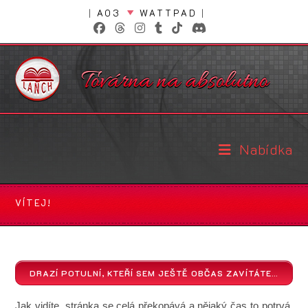
Přejít
|
AO3
WATTPAD
|
k
obsahu
Nabídka
VÍTEJ!
DRAZÍ POTULNÍ, KTEŘÍ SEM JEŠTĚ OBČAS ZAVÍTÁTE…
Jak vidíte, stránka se celá překopává a nějaký čas to potrvá.