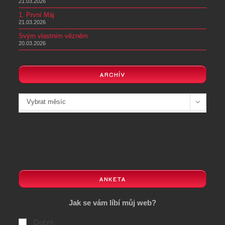
21.03.2026
1. První Máj
21.03.2026
Svým vlastním vězněm
20.03.2026
ARCHÍV
Archivy
Vybrat měsíc
ANKETA
Jak se vám líbí můj web?
Dobrý