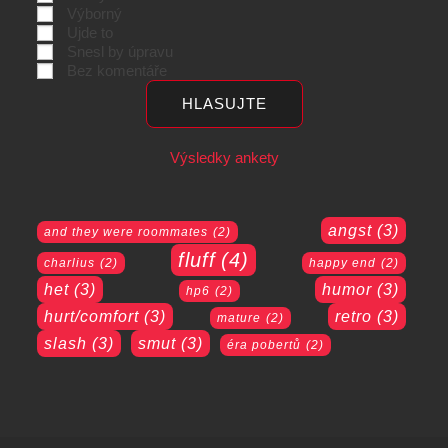
Výborný
Ujde to
Snesl by úpravu
Bez komentáře
Výsledky ankety
angst
(3)
and they were roommates
(2)
fluff
(4)
charlius
(2)
happy end
(2)
het
(3)
humor
(3)
hp6
(2)
hurt/comfort
(3)
retro
(3)
mature
(2)
slash
(3)
smut
(3)
éra pobertů
(2)