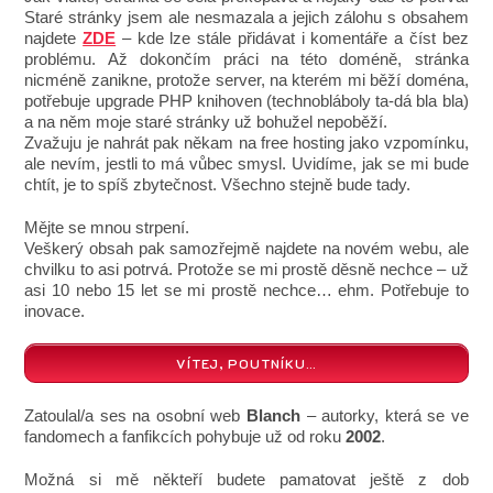
Staré stránky jsem ale nesmazala a jejich zálohu s obsahem
najdete
ZDE
– kde lze stále přidávat i komentáře a číst bez
problému. Až dokončím práci na této doméně, stránka
nicméně zanikne, protože server, na kterém mi běží doména,
potřebuje upgrade PHP knihoven (technobláboly ta-dá bla bla)
a na něm moje staré stránky už bohužel nepoběží.
Zvažuju je nahrát pak někam na free hosting jako vzpomínku,
ale nevím, jestli to má vůbec smysl. Uvidíme, jak se mi bude
chtít, je to spíš zbytečnost. Všechno stejně bude tady.
Mějte se mnou strpení.
Veškerý obsah pak samozřejmě najdete na novém webu, ale
chvilku to asi potrvá. Protože se mi prostě děsně nechce – už
asi 10 nebo 15 let se mi prostě nechce… ehm. Potřebuje to
inovace.
VÍTEJ, POUTNÍKU…
Zatoulal/a ses na osobní web
Blanch
– autorky, která se ve
fandomech a fanfikcích pohybuje už od roku
2002
.
Možná si mě někteří budete pamatovat ještě z dob