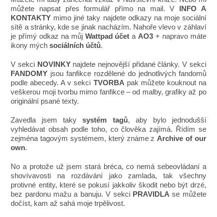
můžete napsat přes formulář přímo na mail. V
INFO A
KONTAKTY
mimo jiné taky najdete odkazy na moje sociální
sítě a stránky, kde se jinak nacházím. Nahoře vlevo v záhlaví
je přímý odkaz na můj
Wattpad účet
a
AO3
+ napravo máte
ikony mých
sociálních účtů
.
V sekci
NOVINKY
najdete nejnovější přidané články. V sekci
FANDOMY
jsou fanfikce rozdělené do jednotlivých fandomů
podle abecedy. A v sekci
TVORBA
pak můžete kouknout na
veškerou moji tvorbu mimo fanfikce – od malby, grafiky až po
originální psané texty.
Zavedla jsem taky
systém tagů
, aby bylo jednodušší
vyhledávat obsah podle toho, co člověka zajímá. Řídím se
zejména tagovým systémem, který známe z
Archive of our
own
.
No a protože už jsem stará bréca, co nemá sebeovládaní a
shovívavosti na rozdávání jako zamlada, tak všechny
protivné entity, které se pokusí jakkoliv škodit nebo být drzé,
bez pardonu mažu a banuju. V sekci
PRAVIDLA
se můžete
dočíst, kam až sahá moje trpělivost.