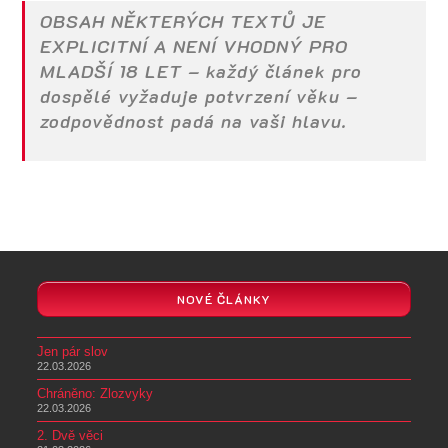
OBSAH NĚKTERÝCH TEXTŮ JE
EXPLICITNÍ A NENÍ VHODNÝ PRO
MLADŠÍ 18 LET
– každý článek pro
dospělé vyžaduje potvrzení věku –
zodpovědnost padá na vaši hlavu.
NOVÉ ČLÁNKY
Jen pár slov
22.03.2026
Chráněno: Zlozvyky
22.03.2026
2. Dvě věci