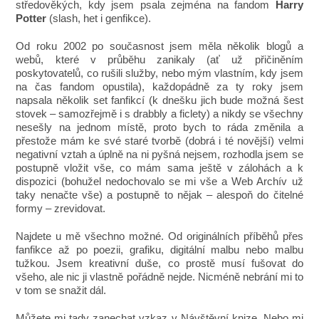
středověkých, kdy jsem psala zejména na fandom
Harry
Potter
(slash, het i genfikce).
Od roku 2002 po současnost jsem měla několik blogů a
webů, které v průběhu zanikaly (ať už přičiněním
poskytovatelů, co rušili služby, nebo mým vlastním, kdy jsem
na čas fandom opustila), každopádně za ty roky jsem
napsala několik set fanfikcí (k dnešku jich bude možná šest
stovek – samozřejmě i s drabbly a ficlety) a nikdy se všechny
nesešly na jednom místě, proto bych to ráda změnila a
přestože mám ke své staré tvorbě (dobrá i té novější) velmi
negativní vztah a úplně na ni pyšná nejsem, rozhodla jsem se
postupně vložit vše, co mám sama ještě v zálohách a k
dispozici (bohužel nedochovalo se mi vše a Web Archív už
taky nenačte vše) a postupně to nějak – alespoň do čitelné
formy – zrevidovat.
Najdete u mě všechno možné. Od originálních příběhů přes
fanfikce až po poezii, grafiku, digitální malbu nebo malbu
tužkou. Jsem kreativní duše, co prostě musí fušovat do
všeho, ale nic ji vlastně pořádně nejde. Nicméně nebrání mi to
v tom se snažit dál.
Můžete mi tady zanechat vzkaz v Návštěvní knize. Nebo mi