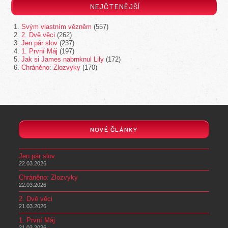
Svým vlastním vězněm
(557)
2. Dvě věci
(262)
Jen pár slov
(237)
1. První Máj
(197)
Jak si James nabrnknul Lily
(172)
Chráněno: Zlozvyky
(170)
NOVÉ ČLÁNKY
Jen pár slov
22.03.2026
Chráněno: Zlozvyky
22.03.2026
2. Dvě věci
21.03.2026
1. První Máj
21.03.2026
Svým vlastním vězněm