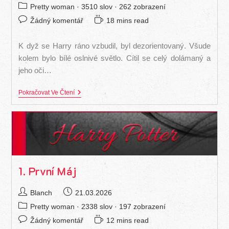
příspěvku
byl
Rubriky
Pretty woman
· 3510 slov · 262 zobrazení
publikován
příspěvku
Komentáře
Čas
Žádný komentář
18 mins read
k
na
příspěvku
čtení:
K dyž se Harry ráno vzbudil, byl dezorientovaný. Všude
kolem bylo bílé oslnivé světlo. Cítil se celý dolámaný a
jeho oči…
2.
Pokračovat Ve Čtení
Dvě
Věci
1. První Máj
Autor
Příspěvek
Blanch
21.03.2026
příspěvku
byl
Rubriky
Pretty woman
· 2338 slov · 197 zobrazení
publikován
příspěvku
Komentáře
Čas
Žádný komentář
12 mins read