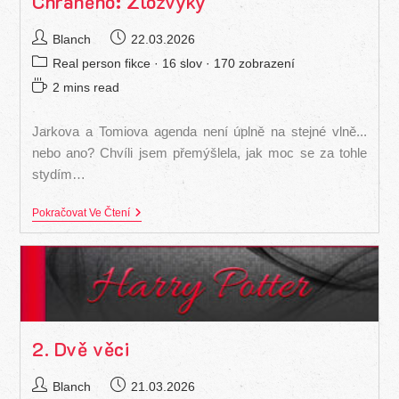
Chráněno: Zlozvyky
Autor
Příspěvek
Blanch
22.03.2026
příspěvku
byl
Rubriky
Real person fikce
· 16 slov · 170 zobrazení
publikován
příspěvku
Čas
2 mins read
na
čtení:
Jarkova a Tomiova agenda není úplně na stejné vlně...
nebo ano? Chvíli jsem přemýšlela, jak moc se za tohle
stydím…
Chráněno:
Pokračovat Ve Čtení
Zlozvyky
2. Dvě věci
Autor
Příspěvek
Blanch
21.03.2026