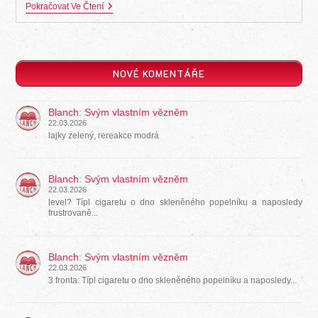
Jak
Pokračovat Ve Čtení
Si
James
Nabrnknul
Lily
NOVÉ KOMENTÁŘE
Blanch
:
Svým vlastním vězněm
22.03.2026
lajky zelený, rereakce modrá
Blanch
:
Svým vlastním vězněm
22.03.2026
level? Típl cigaretu o dno skleněného popelníku a naposledy
frustrovaně...
Blanch
:
Svým vlastním vězněm
22.03.2026
3 fronta: Típl cigaretu o dno skleněného popelníku a naposledy...