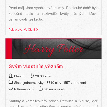
k
na
příspěvku
čtení:
První máj. Jaro vytáhlo své triumfy. Po dlouhé době bylo
konečně teplo a rozkvetlé květy různých křovin
oznamovaly, že krutá…
1.
Pokračovat Ve Čtení
První
Máj
Svým vlastním vězněm
Autor
Příspěvek
Blanch
20.03.2026
příspěvku
byl
Rubriky
Slash jednorázovky
· 5710 slov · 557 zobrazení
publikován
příspěvku
Komentáře
Čas
6 Komentářů
28 mins read
k
na
příspěvku
čtení:
Smutný a komplikovaný příběh Remuse a Siriuse, kteří
museli za svůj společný čas bojovat v průběhu let - až