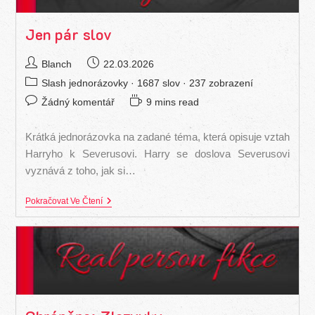
Jen pár slov
Autor
Příspěvek
Blanch
22.03.2026
příspěvku
byl
Rubriky
Slash jednorázovky
· 1687 slov · 237 zobrazení
publikován
příspěvku
Komentáře
Čas
Žádný komentář
9 mins read
k
na
příspěvku
čtení:
Krátká jednorázovka na zadané téma, která opisuje vztah
Harryho k Severusovi. Harry se doslova Severusovi
vyznává z toho, jak si…
Jen
Pokračovat Ve Čtení
Pár
Slov