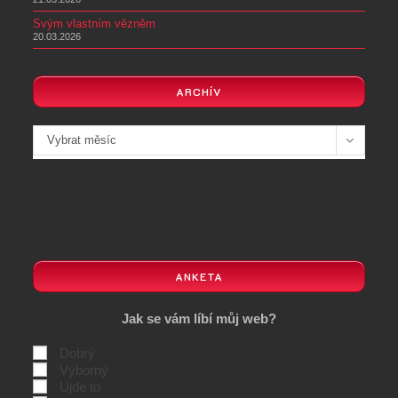
20.03.2026
ARCHÍV
Archivy
Vybrat měsíc
ANKETA
Jak se vám líbí můj web?
Dobrý
Výborný
Ujde to
Snesl by úpravu
Bez komentáře