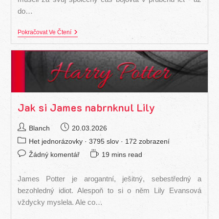
do…
Svým
Pokračovat Ve Čtení
Vlastním
Vězněm
Jak si James nabrnknul Lily
Autor
Příspěvek
Blanch
20.03.2026
příspěvku
byl
Rubriky
Het jednorázovky
· 3795 slov · 172 zobrazení
publikován
příspěvku
Komentáře
Čas
Žádný komentář
19 mins read
k
na
příspěvku
čtení:
James Potter je arogantní, ješitný, sebestředný a
bezohledný idiot. Alespoň to si o něm Lily Evansová
vždycky myslela. Ale co…