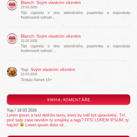
Blanch
:
Svým vlastním vězněm
22.03.2026
Típl cigaretu o dno skleněného popelníku a naposledy
frustrovaně vyfoukl....
Blanch
:
Svým vlastním vězněm
22.03.2026
Típl cigaretu o dno skleněného popelníku a naposledy
frustrovaně vyfoukl....
Yup
:
Svým vlastním vězněm
22.03.2026
Testuju článek 15+
KNIHA: KOMENTÁŘE
Testovací
/
18.03.2026
testujeme
NEJČTENĚJŠÍ