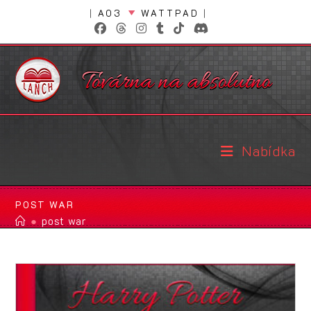
Přejít
|
AO3
WATTPAD
|
k
obsahu
Nabídka
POST WAR
●
post war