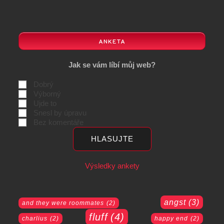
ANKETA
Jak se vám líbí můj web?
Dobrý
Výborný
Ujde to
Snesl by úpravu
Bez komentáře
Výsledky ankety
angst
(3)
and they were roommates
(2)
fluff
(4)
charlius
(2)
happy end
(2)