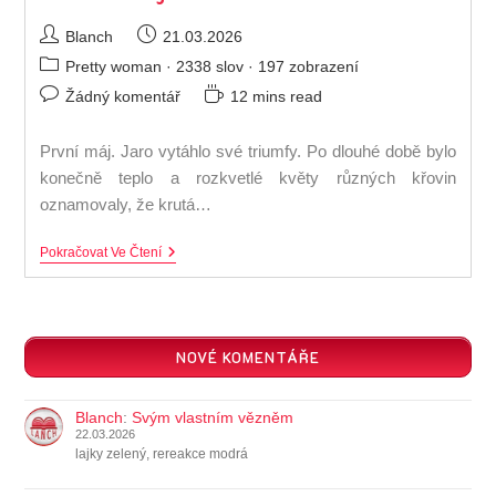
Autor
Příspěvek
Blanch
21.03.2026
příspěvku
byl
Rubriky
Pretty woman
· 2338 slov · 197 zobrazení
publikován
příspěvku
Komentáře
Čas
Žádný komentář
12 mins read
k
na
příspěvku
čtení:
První máj. Jaro vytáhlo své triumfy. Po dlouhé době bylo
konečně teplo a rozkvetlé květy různých křovin
oznamovaly, že krutá…
1.
Pokračovat Ve Čtení
První
Máj
NOVÉ KOMENTÁŘE
Blanch
:
Svým vlastním vězněm
22.03.2026
lajky zelený, rereakce modrá