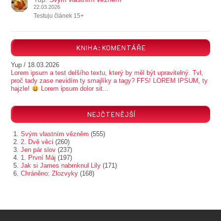
22.03.2026
Testuju článek 15+
KNIHA: KOMENTÁŘE
Yup
/
18.03.2026
Lorem ipsum a test delšího textu, který by měl být upravitelný. Tvl,
proč tady zase nevidím ty smajlíky a tagy? FFS! LOREM IPSUM, ty
hajzle!
Lorem ipsum dolor sit...
NEJČTENĚJŠÍ
Svým vlastním vězněm
(555)
2. Dvě věci
(260)
Jen pár slov
(237)
1. První Máj
(197)
Jak si James nabrnknul Lily
(171)
Chráněno: Zlozvyky
(168)