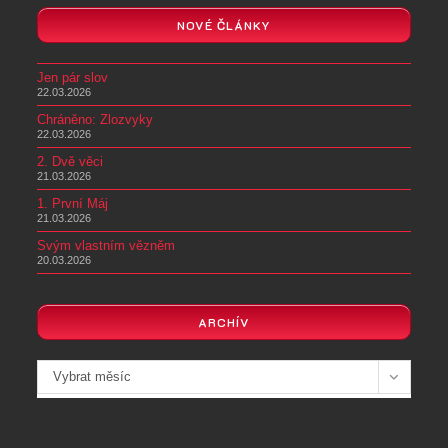
NOVÉ ČLÁNKY
Jen pár slov
22.03.2026
Chráněno: Zlozvyky
22.03.2026
2. Dvě věci
21.03.2026
1. První Máj
21.03.2026
Svým vlastním vězněm
20.03.2026
ARCHÍV
Archivy
Vybrat měsíc