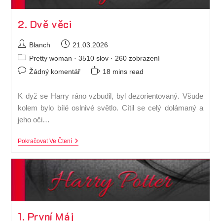
2. Dvě věci
Autor
Příspěvek
Blanch
21.03.2026
příspěvku
byl
Rubriky
Pretty woman
· 3510 slov · 260 zobrazení
publikován
příspěvku
Komentáře
Čas
Žádný komentář
18 mins read
k
na
příspěvku
čtení:
K dyž se Harry ráno vzbudil, byl dezorientovaný. Všude
kolem bylo bílé oslnivé světlo. Cítil se celý dolámaný a
jeho oči…
2.
Pokračovat Ve Čtení
Dvě
Věci
1. První Máj